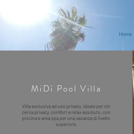
Home
MiDì Pool Villa
Villa esclusiva ad uso privato, ideale per chi
cerca privacy, comfort e relax assoluto, con
piscina e area spa per una vacanza di livello
superiore.